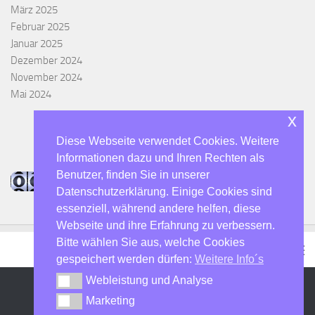
März 2025
Februar 2025
Januar 2025
Dezember 2024
November 2024
Mai 2024
x
Diese Webseite verwendet Cookies. Weitere
Informationen dazu und Ihren Rechten als
Benutzer, finden Sie in unserer
Datenschutzerklärung. Einige Cookies sind
essenziell, während andere helfen, diese
Webseite und ihre Erfahrung zu verbessern.
Bitte wählen Sie aus, welche Cookies
gespeichert werden dürfen:
Weitere Info´s
Webleistung und Analyse
Webleistung und Analyse
Marketing
Marketing
DO7SHN - Der Hulti :-) © 2026. Alle Rechte vorbehalten.