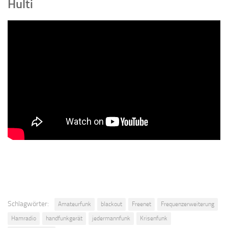
Hulti
Schlagwörter:
Amateurfunk
blackout
Freenet
Frequenzerweiterung
Hamradio
handfunkgerät
jedermannfunk
Krisenfunk