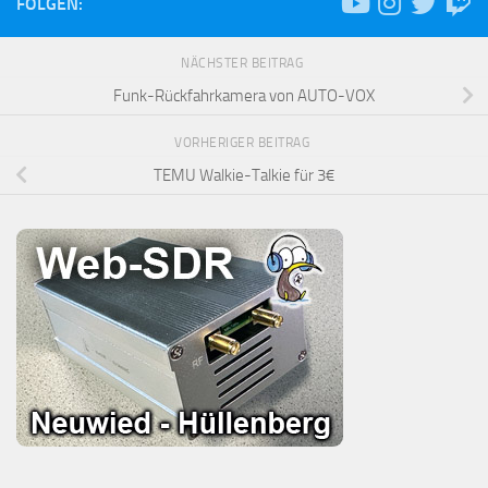
FOLGEN:
NÄCHSTER BEITRAG
Funk-Rückfahrkamera von AUTO-VOX
VORHERIGER BEITRAG
TEMU Walkie-Talkie für 3€