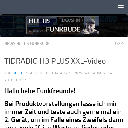
Zum Inhalt springen
NEWS HULTIS FUNKBUDE
0
TIDRADIO H3 PLUS XXL-Video
VON
HULTI
· VERÖFFENTLICHT
14. AUGUST 2025
· AKTUALISIERT
14.
AUGUST 2025
Hallo liebe Funkfreunde!
Bei Produktvorstellungen lasse ich mir
immer Zeit und teste auch gerne mal ein
2. Gerät, um im Falle eines Zweifels dann
aussagekräftige Worte zu finden oder