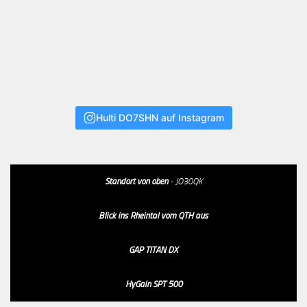
Hulti DO7SHN auf Instagram
Standort von oben
- JO30QK
Blick ins Rheintal vom QTH aus
GAP TITAN DX
HyGain SPT 500