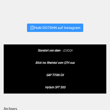
Hulti DO7SHN auf Instagram
Standort von oben
- JO30QK
Blick ins Rheintal vom QTH aus
GAP TITAN DX
HyGain SPT 500
Archives