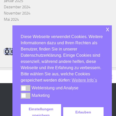
Januar 2025
Dezember 2024
November 2024
Mai 2024
x
Diese Webseite verwendet Cookies. Weitere
Informationen dazu und Ihren Rechten als
Benutzer, finden Sie in unserer
Datenschutzerklärung. Einige Cookies sind
essenziell, während andere helfen, diese
Webseite und ihre Erfahrung zu verbessern.
Bitte wählen Sie aus, welche Cookies
gespeichert werden dürfen:
Weitere Info´s
Webleistung und Analyse
Webleistung und Analyse
Marketing
Marketing
DO7SHN - Der Hulti :-) © 2026. Alle Rechte vorbehalten.
Präsentiert von
- Entworfen mit dem
Hueman-Theme
Einstellungen
Erlauben
speichern