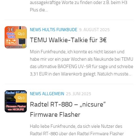
aussagekräftige Worte zu finden oder z.B. beim H3
Plus die...
NEWS HULTIS FUNKBUDE
9. AUGUST 2025
0
TEMU Walkie-Talkie für 3€
Moin Funkfreunde, ich konnte es nicht lassen und
habe mir vor ein paar Wochen als Neukunde bei TEMU
das ultimative BAOFENG UV-5R für sage und schreibe
3,31 EUR in den Warenkorb gelegt. Natülich musste...
NEWS ALLGEMEIN
25. JUNI 2025
0
Radtel RT-880 – „nicsure“
Firmware Flasher
Hallo liebe Funkfreunde, da sich viele Nutzer des
Radtel RT-880 über den Radtel Firmware Flasher