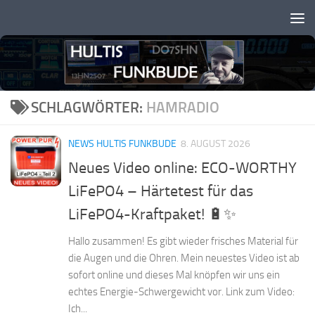
Zum Inhalt springen
SCHLAGWÖRTER:
HAMRADIO
NEWS HULTIS FUNKBUDE
8. AUGUST 2026
Neues Video online: ECO-WORTHY
LiFePO4 – Härtetest für das
LiFePO4-Kraftpaket! 🔋✨
Hallo zusammen! Es gibt wieder frisches Material für
die Augen und die Ohren. Mein neuestes Video ist ab
sofort online und dieses Mal knöpfen wir uns ein
echtes Energie-Schwergewicht vor. Link zum Video:
Ich...