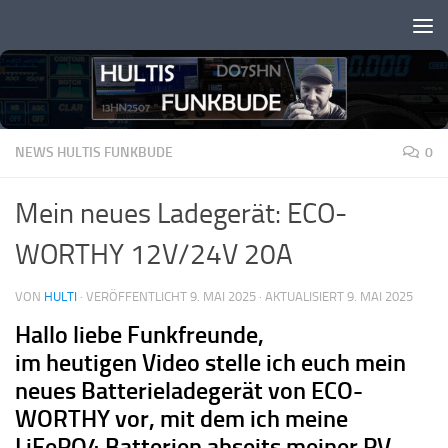
Zum Inhalt springen
NEWS HULTIS FUNKBUDE
0
Mein neues Ladegerät: ECO-
WORTHY 12V/24V 20A
VON
HULTI
· VERÖFFENTLICHT
9. MAI 2025
· AKTUALISIERT
9. MAI 2025
Hallo liebe Funkfreunde,
im heutigen Video stelle ich euch mein
neues Batterieladegerät von ECO-
WORTHY vor, mit dem ich meine
LiFePO4 Batterien abseits meiner PV-