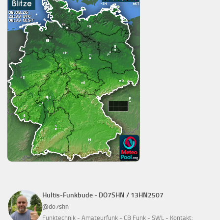
Hultis-Funkbude - DO7SHN / 13HN2507
@do7shn
Funktechnik - Amateurfunk - CB Funk - SWL - Kontakt: