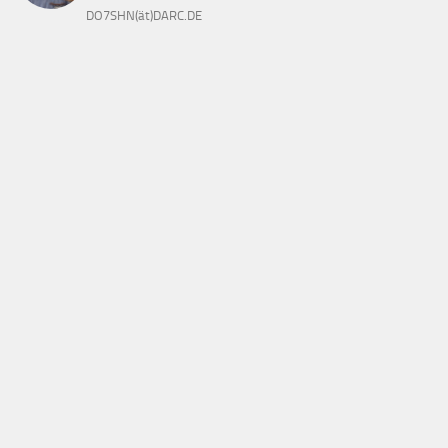
DO7SHN(ät)DARC.DE