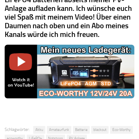
Anlage aufladen kann. Ich wünsche euch
viel Spaß mit meinem Video! Über einen
Daumen nach oben und ein Abo meines
Kanals würde ich mich freuen.
Schlagwörter:
Akku
Amateurfunk
Batterie
blackout
Eco-Worthy
ecoworthy
LiFePO4
Notstrom
PV Anlage