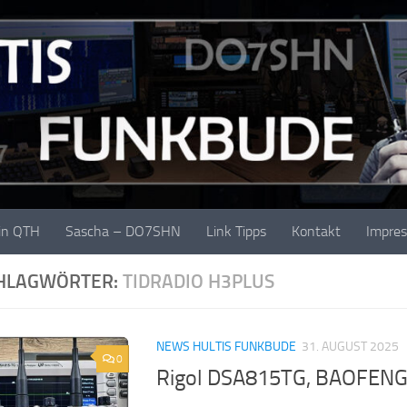
in QTH
Sascha – DO7SHN
Link Tipps
Kontakt
Impre
HLAGWÖRTER:
TIDRADIO H3PLUS
NEWS HULTIS FUNKBUDE
31. AUGUST 2025
0
Rigol DSA815TG, BAOFENG 