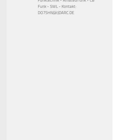
Funktechnik - Amateurfunk - CB
Funk - SWL - Kontakt:
DO7SHN(ät)DARC.DE