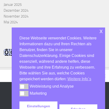
Januar 2025
Dezember 2024
November 2024
Mai 2024
x
Diese Webseite verwendet Cookies. Weitere
Informationen dazu und Ihren Rechten als
Benutzer, finden Sie in unserer
Datenschutzerklärung. Einige Cookies sind
essenziell, während andere helfen, diese
Webseite und ihre Erfahrung zu verbessern.
Bitte wählen Sie aus, welche Cookies
gespeichert werden dürfen:
Weitere Info´s
Webleistung und Analyse
Webleistung und Analyse
Marketing
Marketing
DO7SHN - Der Hulti :-) © 2026. Alle Rechte vorbehalten.
Präsentiert von
- Entworfen mit dem
Hueman-Theme
Einstellungen