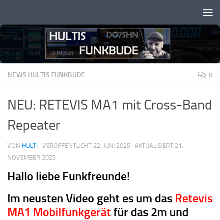
Zum Inhalt springen
NEWS HULTIS FUNKBUDE
0
NEU: RETEVIS MA1 mit Cross-Band
Repeater
VON
HULTI
· VERÖFFENTLICHT
22. JUNI 2025
· AKTUALISIERT
21.
NOVEMBER 2025
Hallo liebe Funkfreunde!
Im neusten Video geht es um das
Retevis
MA1 Mobilfunkgerät
für das 2m und