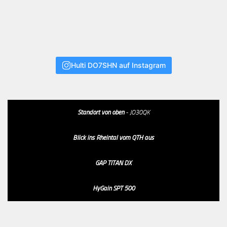
Hulti DO7SHN auf Instagram
Standort von oben
- JO30QK
Blick ins Rheintal vom QTH aus
GAP TITAN DX
HyGain SPT 500