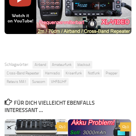
Schlagwörter:
Airband
Amateurfunk
blackout
Cross-Band Repeater
Hamradio
Krisenfunk
Notfunk
Prepper
Retevis MA1
Surecom
VHF&UHF
FÜR DICH VIELLEICHT EBENFALLS
INTERESSANT …
0
0