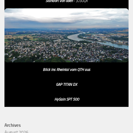
Standort von oben
- JO30QK
Blick ins Rheintal vom QTH aus
GAP TITAN DX
HyGain SPT 500
Archives
August 2026