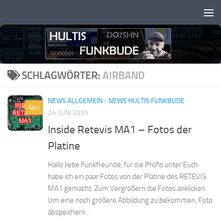
Zum Inhalt springen
SCHLAGWÖRTER:
AIRBAND
NEWS ALLGEMEIN
/
NEWS HULTIS FUNKBUDE
0
24. JUNI 2025
Inside Retevis MA1 – Fotos der
Platine
Hallo liebe Funkfreunde, für die Profis unter Euch
habe ich ein paar Fotos von der Platine des RETEVIS
MA1 gemacht. Zum Vergrößern die Fotos anklicken.
Um eine noch größere Abbildung zu bekommen, Foto
abspeichern...