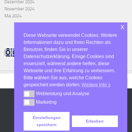
Dezember 2024
November 2024
Mai 2024
x
Diese Webseite verwendet Cookies. Weitere
Informationen dazu und Ihren Rechten als
Benutzer, finden Sie in unserer
Datenschutzerklärung. Einige Cookies sind
essenziell, während andere helfen, diese
Webseite und ihre Erfahrung zu verbessern.
Bitte wählen Sie aus, welche Cookies
gespeichert werden dürfen:
Weitere Info´s
Webleistung und Analyse
Webleistung und Analyse
Marketing
Marketing
DO7SHN - Der Hulti :-) © 2026. Alle Rechte vorbehalten.
Präsentiert von
- Entworfen mit dem
Hueman-Theme
Einstellungen
Erlauben
speichern