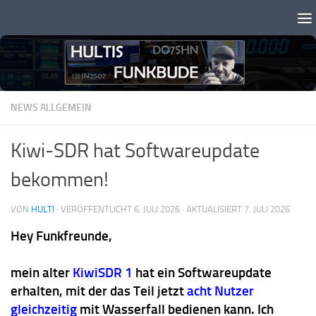
Zum Inhalt springen
NEWS ALLGEMEIN
Kiwi-SDR hat Softwareupdate
bekommen!
VON
HULTI
· VERÖFFENTLICHT
6. JULI 2026
· AKTUALISIERT
7. JULI 2026
Hey Funkfreunde,
mein alter
KiwiSDR 1
hat ein Softwareupdate
erhalten, mit der das Teil jetzt
acht Nutzer
gleichzeitig
mit Wasserfall bedienen kann. Ich