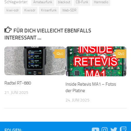
Schlagwörter:
Amateurfunk
blackout
CB-Funk
Hamradio
kiwi-sdr
Kiwisdr
Krisenfunk
Web-SDR
FÜR DICH VIELLEICHT EBENFALLS
INTERESSANT …
0
0
Radtel RT-880
Inside Retevis MA1 – Fotos
der Platine
21. JUNI 2025
24. JUNI 2025
FOLGEN: