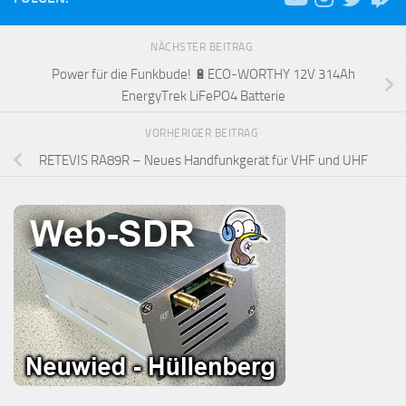
NÄCHSTER BEITRAG
Power für die Funkbude! 🔋ECO-WORTHY 12V 314Ah
EnergyTrek LiFePO4 Batterie
VORHERIGER BEITRAG
RETEVIS RA89R – Neues Handfunkgerät für VHF und UHF