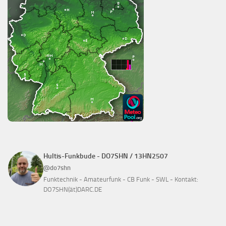
Hultis-Funkbude - DO7SHN / 13HN2507
@do7shn
Funktechnik - Amateurfunk - CB Funk - SWL - Kontakt:
DO7SHN(ät)DARC.DE