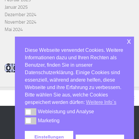
Januar 2025
Dezember 2024
November 2024
Mai 2024
x
Diese Webseite verwendet Cookies. Weitere
Informationen dazu und Ihren Rechten als
Benutzer, finden Sie in unserer
Datenschutzerklärung. Einige Cookies sind
essenziell, während andere helfen, diese
Webseite und ihre Erfahrung zu verbessern.
Bitte wählen Sie aus, welche Cookies
gespeichert werden dürfen:
Weitere Info´s
Webleistung und Analyse
Webleistung und Analyse
Marketing
Marketing
DO7SHN - Der Hulti :-) © 2026. Alle Rechte vorbehalten.
Präsentiert von
- Entworfen mit dem
Hueman-Theme
Einstellungen