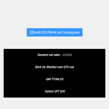
Hulti DO7SHN auf Instagram
Standort von oben
- JO30QK
Blick ins Rheintal vom QTH aus
GAP TITAN DX
HyGain SPT 500