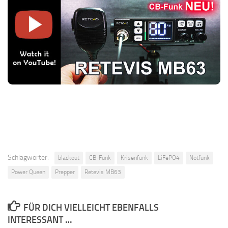
Schlagwörter:
blackout
CB-Funk
Krisenfunk
LiFePO4
Notfunk
Power Queen
Prepper
Retevis MB63
FÜR DICH VIELLEICHT EBENFALLS
INTERESSANT …