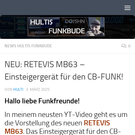
Zum Inhalt springen
NEWS HULTIS FUNKBUDE
0
NEU: RETEVIS MB63 –
Einsteigergerät für den CB-FUNK!
VON
HULTI
·
3. MÄRZ 2025
Hallo liebe Funkfreunde!
In meinem neusten YT-Video geht es um
RETEVIS
die Vorstellung des neuen
MB63
. Das Einsteigergerät für den CB-