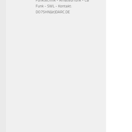
Funktechnik - Amateurfunk - CB
Funk - SWL - Kontakt:
DO7SHN(ät)DARC.DE