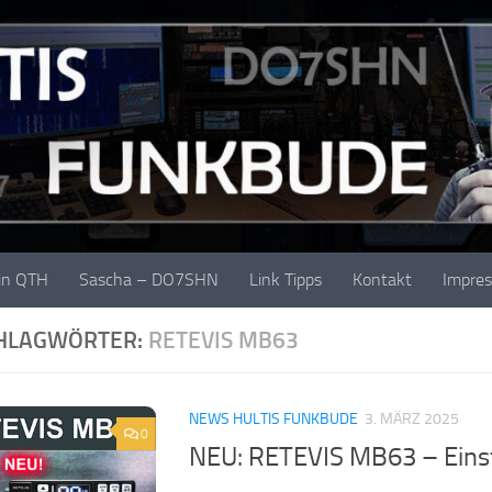
in QTH
Sascha – DO7SHN
Link Tipps
Kontakt
Impre
HLAGWÖRTER:
RETEVIS MB63
NEWS HULTIS FUNKBUDE
3. MÄRZ 2025
0
NEU: RETEVIS MB63 – Einst