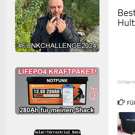
Bes
Hult
Schlagwör
FÜ