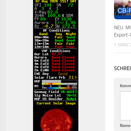
NEU: M
Export
7. MÄRZ 
SCHRE
Komm
Nam