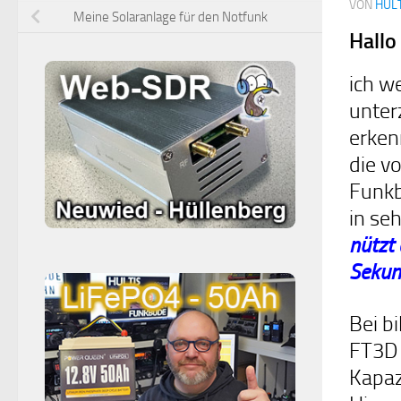
VON
HULT
Meine Solaranlage für den Notfunk
Hallo
ich w
unter
erken
die v
Funkb
in se
nützt
Sekun
Bei b
FT3D 
Kapaz