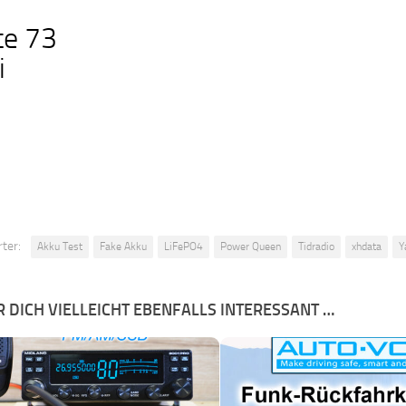
te 73
i
ter:
Akku Test
Fake Akku
LiFePO4
Power Queen
Tidradio
xhdata
Y
R DICH VIELLEICHT EBENFALLS INTERESSANT …