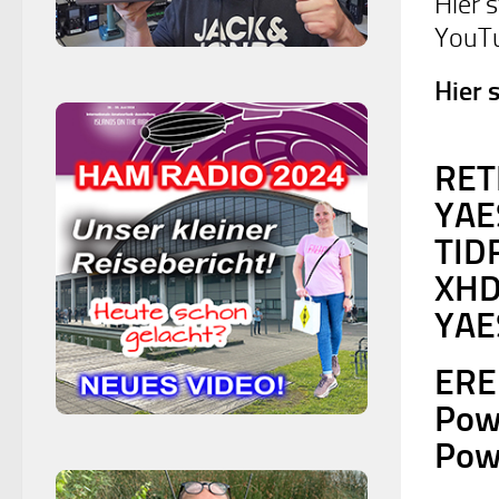
Hier 
YouTu
Hier 
RET
YAE
TID
XHD
YAE
ERE
Pow
Pow