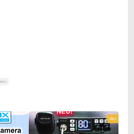
aesu
0