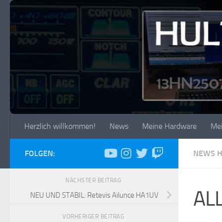
Zum Inhalt springen
Herzlich willkommen!
News
Meine Hardware
Me
FOLGEN:
NEWS H
NÄCHSTER BEITRAG
AL
NEU UND STABIL: Retevis Ailunce HA1UV
VORHERIGER BEITRAG