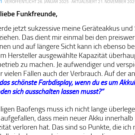
I
· VERÖFFENTLICHT
26. JANUAR 2025
· AKTUALISIERT
21. NOVEMBER 202
 liebe Funkfreunde,
erde jetzt sukzessive meine Geräteakkus und 
ziehen. Das dient mir einmal bei den preis
nen und auf längere Sicht kann ich ebenso beu
om Hersteller ausgewählte Kapazität überhaup
etrieb zu machen. Je aufwendiger und verspie
hr vielen Fällen auch der Verbrauch. Auf der an
 das schönste Farbdisplay, wenn du es um Akkuk
den sich ausschalten lassen musst?“
illigen Baofengs muss ich nicht lange überleg
aufgefallen, dass mein neuer Akku innerhal
ität verloren hat. Das sind so Punkte, die i