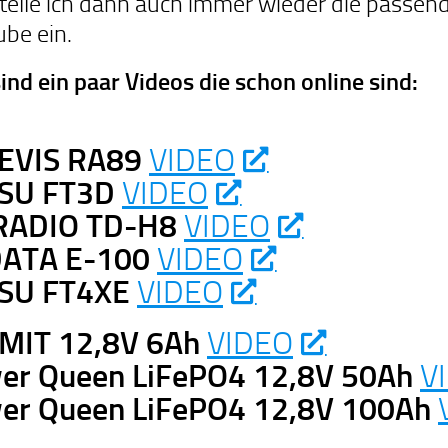
stelle ich dann auch immer wieder die passe
be ein.
sind ein paar Videos die schon online sind:
EVIS RA89
VIDEO
SU FT3D
VIDEO
RADIO TD-H8
VIDEO
ATA E-100
VIDEO
SU FT4XE
VIDEO
MIT 12,8V 6Ah
VIDEO
er Queen LiFePO4 12,8V 50Ah
V
er Queen LiFePO4 12,8V 100Ah