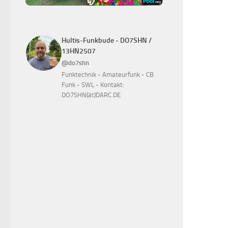
Hultis-Funkbude - DO7SHN /
13HN2507
@do7shn
Funktechnik - Amateurfunk - CB
Funk - SWL - Kontakt:
DO7SHN(ät)DARC.DE