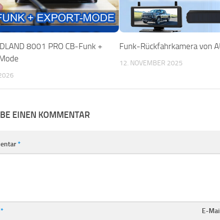
IDLAND 8001 PRO CB-Funk +
Funk-Rückfahrkamera von 
-Mode
12. NOVEMBER 2025
2026
IBE EINEN KOMMENTAR
entar
*
e
*
E-Mai