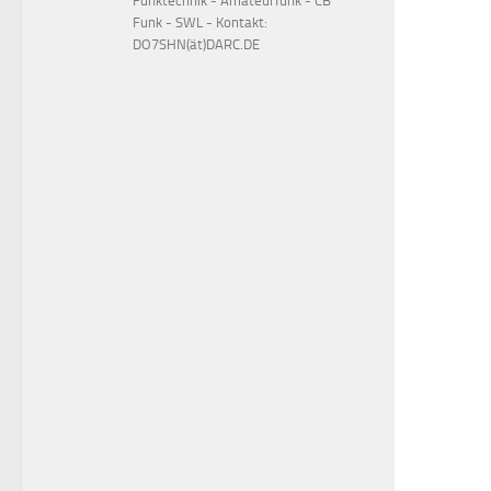
Funktechnik - Amateurfunk - CB
Funk - SWL - Kontakt:
DO7SHN(ät)DARC.DE