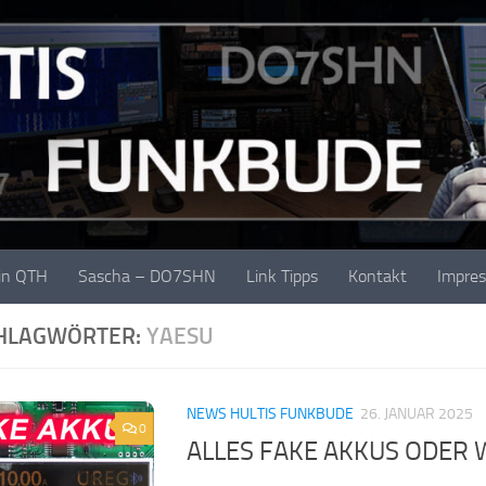
in QTH
Sascha – DO7SHN
Link Tipps
Kontakt
Impre
HLAGWÖRTER:
YAESU
NEWS HULTIS FUNKBUDE
26. JANUAR 2025
0
ALLES FAKE AKKUS ODER 