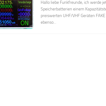
Hallo liebe Funkfreunde, ich werde j
Speicherbatterien einem Kapazitätste
preiswerten UHF/VHF Geräten FAKE A
ebenso...