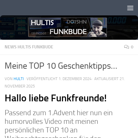
Zum Inhalt springen
NEWS HULTIS FUNKBUDE
0
Meine TOP 10 Geschenktipps…
VON
HULTI
· VERÖFFENTLICHT
1. DEZEMBER 2024
· AKTUALISIERT
21.
NOVEMBER 2025
Hallo liebe Funkfreunde!
Passend zum 1.Advent hier nun ein
humorvolles Video mit meinen
persönlichen TOP 10 an