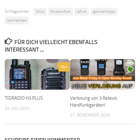
Schlagwörter:
2024
Amateurfunk
cbfunk
geschenktipps
weihnachten
FÜR DICH VIELLEICHT EBENFALLS
INTERESSANT …
0
TIDRADIO H3 PLUS
Verlosung von 3 Retevis
Handfunkgeräten!
24. JULI 2025
21. NOVEMBER 2025