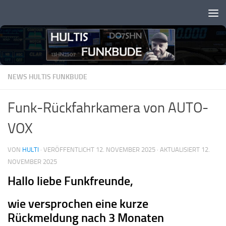
Zum Inhalt springen
NEWS HULTIS FUNKBUDE
Funk-Rückfahrkamera von AUTO-
VOX
VON
HULTI
· VERÖFFENTLICHT
12. NOVEMBER 2025
· AKTUALISIERT
12.
NOVEMBER 2025
Hallo liebe Funkfreunde,
wie versprochen eine kurze
Rückmeldung nach 3 Monaten