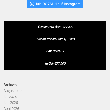
Hulti DO7SHN auf Instagram
Standort von oben
- JO30QK
Blick ins Rheintal vom QTH aus
GAP TITAN DX
HyGain SPT 500
Archives
August 2026
Juli 2026
Juni 2026
April 2026