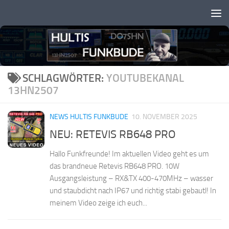
Zum Inhalt springen
SCHLAGWÖRTER:
YOUTUBEKANAL
13HN2507
NEWS HULTIS FUNKBUDE
10. NOVEMBER 2025
NEU: RETEVIS RB648 PRO
Hallo Funkfreunde! Im aktuellen Video geht es um
das brandneue Retevis RB648 PRO. 10W
Ausgangsleistung – RX&TX 400-470MHz – wasser
und staubdicht nach IP67 und richtig stabi gebautl! In
meinem Video zeige ich euch...