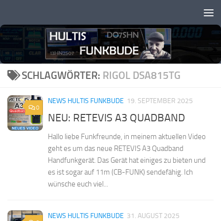
Zum Inhalt springen
SCHLAGWÖRTER:
RIGOL DSA815TG
NEWS HULTIS FUNKBUDE
19. SEPTEMBER 2025
0
NEU: RETEVIS A3 QUADBAND
Hallo liebe Funkfreunde, in meinem aktuellen Video
geht es um das neue RETEVIS A3 Quadband
Handfunkgerät. Das Gerät hat einiges zu bieten und
es ist sogar auf 11m (CB-FUNK) sendefähig. Ich
wünsche euch viel...
NEWS HULTIS FUNKBUDE
31. AUGUST 2025