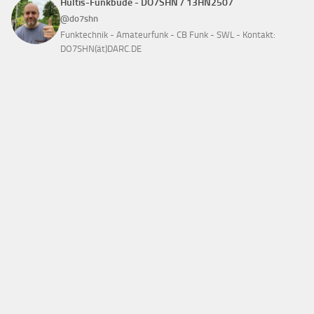
Hultis-Funkbude - DO7SHN / 13HN2507
@do7shn
Funktechnik - Amateurfunk - CB Funk - SWL - Kontakt:
DO7SHN(ät)DARC.DE