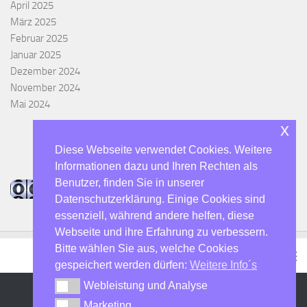
April 2025
März 2025
Februar 2025
Januar 2025
Dezember 2024
November 2024
Mai 2024
x
Diese Webseite verwendet Cookies. Weitere
Informationen dazu und Ihren Rechten als
Benutzer, finden Sie in unserer
Datenschutzerklärung. Einige Cookies sind
essenziell, während andere helfen, diese
Webseite und ihre Erfahrung zu verbessern.
Bitte wählen Sie aus, welche Cookies
gespeichert werden dürfen:
Weitere Info´s
Webleistung und Analyse
Webleistung und Analyse
Marketing
Marketing