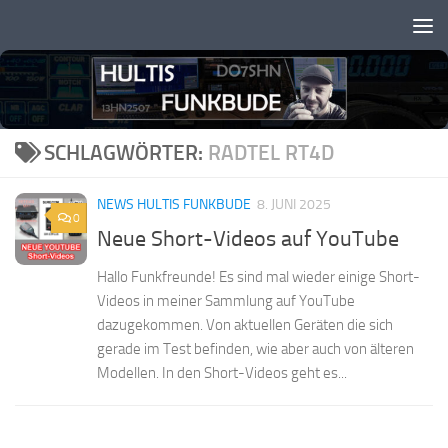
Zum Inhalt springen
SCHLAGWÖRTER:
RADTEL RT4D
NEWS HULTIS FUNKBUDE
8. JUNI 2025
0
Neue Short-Videos auf YouTube
Hallo Funkfreunde! Es sind mal wieder einige Short-
Videos in meiner Sammlung auf YouTube
dazugekommen. Von aktuellen Geräten die sich
gerade im Test befinden, wie aber auch von älteren
Modellen. In den Short-Videos geht es...