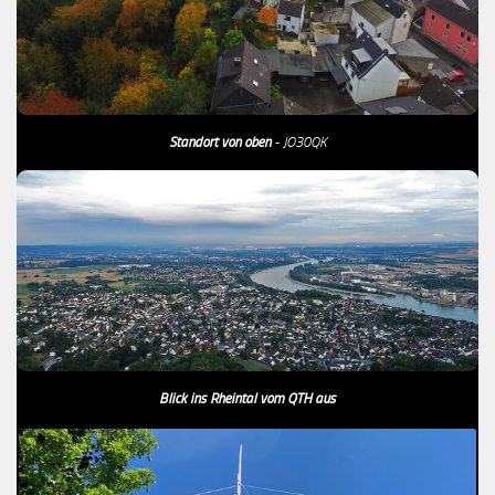
Standort von oben
- JO30QK
Blick ins Rheintal vom QTH aus