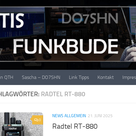
in QTH
Sascha – DO7SHN
Link Tipps
Kontakt
Impre
HLAGWÖRTER:
RADTEL RT-880
NEWS ALLGEMEIN
21. JUNI 2025
0
Radtel RT-880