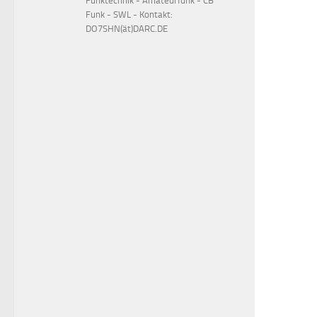
Funktechnik - Amateurfunk - CB
Funk - SWL - Kontakt:
DO7SHN(ät)DARC.DE