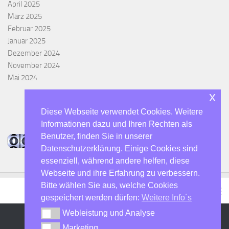
April 2025
März 2025
Februar 2025
Januar 2025
Dezember 2024
November 2024
Mai 2024
x
Diese Webseite verwendet Cookies. Weitere
Informationen dazu und Ihren Rechten als
Benutzer, finden Sie in unserer
Datenschutzerklärung. Einige Cookies sind
essenziell, während andere helfen, diese
Webseite und ihre Erfahrung zu verbessern.
Bitte wählen Sie aus, welche Cookies
gespeichert werden dürfen:
Weitere Info´s
Webleistung und Analyse
Webleistung und Analyse
Marketing
Marketing