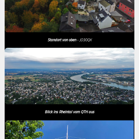
Standort von oben
- JO30QK
Blick ins Rheintal vom QTH aus