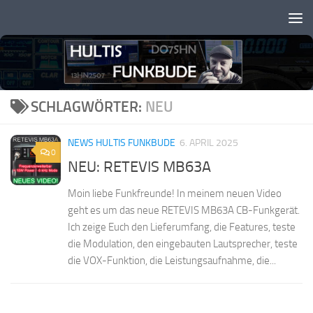
Zum Inhalt springen
SCHLAGWÖRTER:
NEU
NEWS HULTIS FUNKBUDE
6. APRIL 2025
0
NEU: RETEVIS MB63A
Moin liebe Funkfreunde! In meinem neuen Video
geht es um das neue RETEVIS MB63A CB-Funkgerät.
Ich zeige Euch den Lieferumfang, die Features, teste
die Modulation, den eingebauten Lautsprecher, teste
die VOX-Funktion, die Leistungsaufnahme, die...