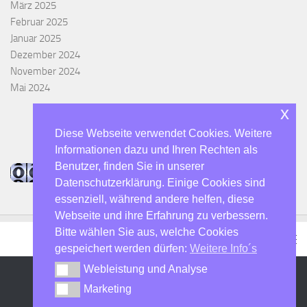
März 2025
Februar 2025
Januar 2025
Dezember 2024
November 2024
Mai 2024
x
Diese Webseite verwendet Cookies. Weitere
Informationen dazu und Ihren Rechten als
Benutzer, finden Sie in unserer
Datenschutzerklärung. Einige Cookies sind
essenziell, während andere helfen, diese
Webseite und ihre Erfahrung zu verbessern.
Bitte wählen Sie aus, welche Cookies
gespeichert werden dürfen:
Weitere Info´s
Webleistung und Analyse
Webleistung und Analyse
Marketing
Marketing
DO7SHN - Der Hulti :-) © 2026. Alle Rechte vorbehalten.