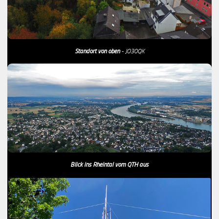
Standort von oben
- JO30QK
Blick ins Rheintal vom QTH aus