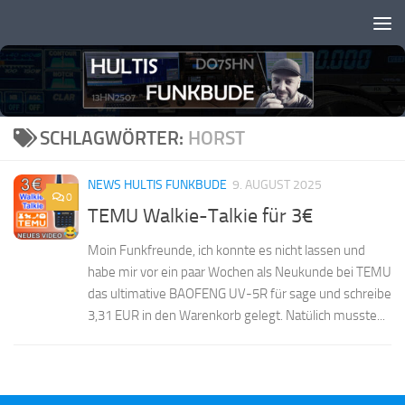
Zum Inhalt springen
SCHLAGWÖRTER:
HORST
NEWS HULTIS FUNKBUDE
9. AUGUST 2025
0
TEMU Walkie-Talkie für 3€
Moin Funkfreunde, ich konnte es nicht lassen und
habe mir vor ein paar Wochen als Neukunde bei TEMU
das ultimative BAOFENG UV-5R für sage und schreibe
3,31 EUR in den Warenkorb gelegt. Natülich musste...