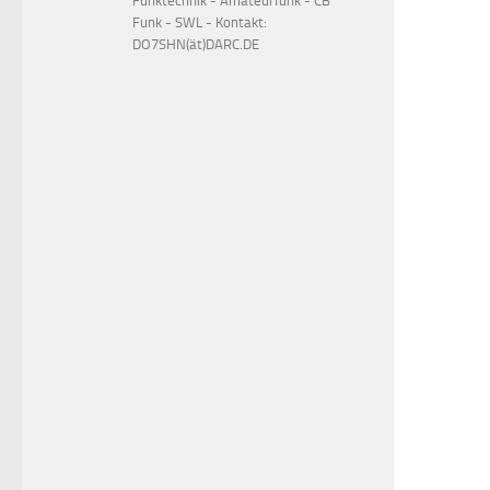
Funktechnik - Amateurfunk - CB
Funk - SWL - Kontakt:
DO7SHN(ät)DARC.DE