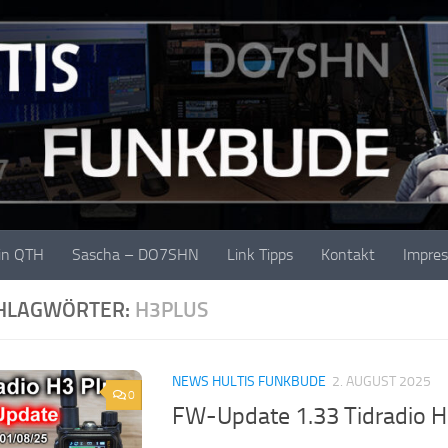
in QTH
Sascha – DO7SHN
Link Tipps
Kontakt
Impre
HLAGWÖRTER:
H3PLUS
NEWS HULTIS FUNKBUDE
2. AUGUST 2025
0
FW-Update 1.33 Tidradio H