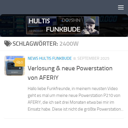
Zum Inhalt springen
SCHLAGWÖRTER:
2400W
NEWS HULTIS FUNKBUDE
8. SEPTEMBER 2025
0
Verlosung & neue Powerstation
von AFERIY
Hallo liebe Funkfreunde, in meinem neusten Video
geht es mal um meine neue Powerstation P210 von
AFERIY, die ich seit drei Monaten etwa bei mir im
Einsatz habe. Diese ist nicht die größte Powerstation...