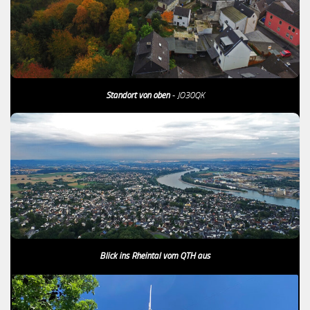
Standort von oben
- JO30QK
Blick ins Rheintal vom QTH aus