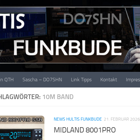
in QTH
Sascha – DO7SHN
Link Tipps
Kontakt
Impre
HLAGWÖRTER:
10M BAND
NEWS HULTIS FUNKBUDE
21. FEBRUAR 2026
MIDLAND 8001PRO