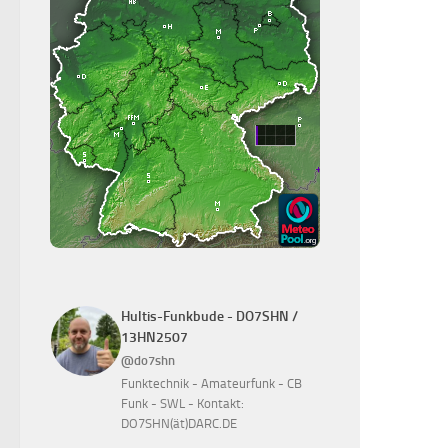
Hultis-Funkbude - DO7SHN /
13HN2507
@do7shn
Funktechnik - Amateurfunk - CB
Funk - SWL - Kontakt:
DO7SHN(ät)DARC.DE